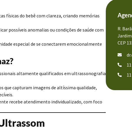
Agend
as físicas do bebê com clareza, criando memórias
R. Barã
ficar possíveis anomalias ou condições de saúde com
Jardim 
CEP 13
nidade especial de se conectarem emocionalmente
dr
maz?
11
ssionais altamente qualificados em ultrassonografia
11
 que capturam imagens de altíssima qualidade,
cíveis.
nte recebe atendimento individualizado, com foco
 Ultrassom