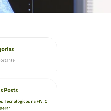
gorias
ortante
s Posts
s Tecnológicos na FIV: O
perar