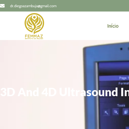
dr.diegoazambuja@gmail.com
Início
3D And 4D Ultrasound In