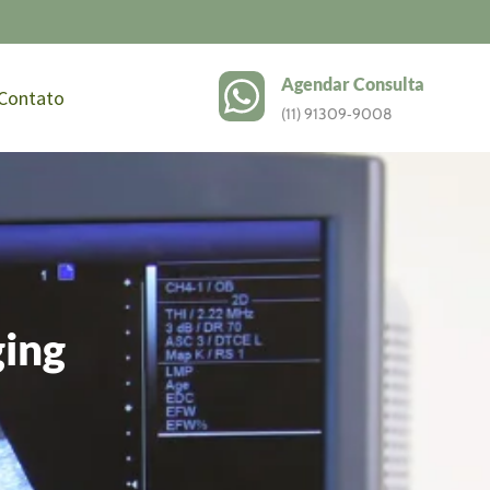
Agendar Consulta
Contato
(11) 91309‑9008
ging