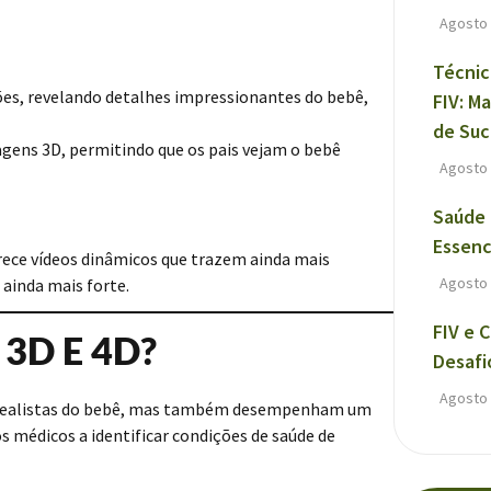
Agosto 
Técnic
es, revelando detalhes impressionantes do bebê,
FIV: M
de Su
ens 3D, permitindo que os pais vejam o bebê
Agosto 
Saúde 
Essenc
ece vídeos dinâmicos que trazem ainda mais
Agosto 
 ainda mais forte.
FIV e 
 3D E 4D?
Desafi
Agosto 
 realistas do bebê, mas também desempenham um
médicos a identificar condições de saúde de