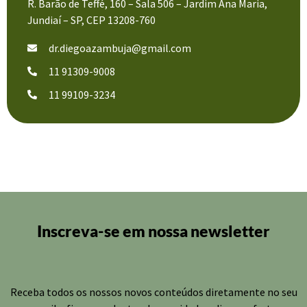
R. Barão de Teffé, 160 – Sala 506 – Jardim Ana Maria,
Jundiaí – SP, CEP 13208-760
dr.diegoazambuja@gmail.com
11 91309-9008
11 99109-3234
Inscreva-se em nossa newsletter​
Receba todos os nossos novos conteúdos diretamente no seu